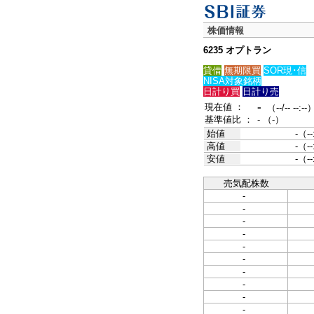
株価情報
6235 オプトラン
貸借
無期限買
SOR現･信
NISA対象銘柄
日計り買
日計り売
-
現在値 ：
（--/-- --:--
基準値比 ：
- （-）
始値
-（--
高値
-（--
安値
-（--
売気配株数
-
-
-
-
-
-
-
-
-
-