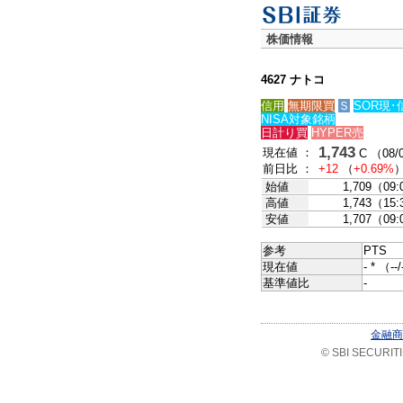
株価情報
4627 ナトコ
信用
無期限買
Ｓ
SOR現･
NISA対象銘柄
日計り買
HYPER売
1,743
現在値 ：
C （08/0
前日比 ：
+12
（
+0.69%
始値
1,709（09
高値
1,743（15
安値
1,707（09
参考
PTS
現在値
- * （--/
基準値比
-
金融商
© SBI SECURITIES