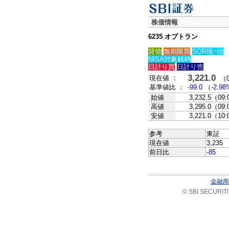
株価情報
6235 オプトラン
貸借
無期限買
SOR現･信
NISA対象銘柄
日計り買
日計り売
3,221.0
現在値 ：
（08
基準値比 ：
-99.0
（
-2.98
始値
3,232.5（09
高値
3,295.0（09
安値
3,221.0（10
参考
東証
現在値
3,235 
前日比
-85
金融商
© SBI SECURITIES