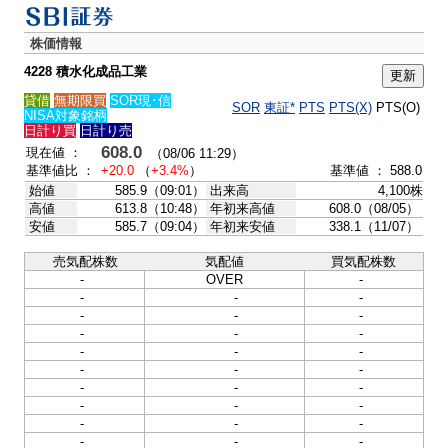
株価情報
4228 積水化成品工業
貸借
無期限買
SOR現･信
SOR
東証*
PTS
PTS(X)
PTS(O)
NISA対象銘柄
日計り買
日計り売
608.0
現在値 ：
（08/06 11:29）
基準値比 ：
+20.0
（
+3.4%
）
基準値 ： 588.0
始値
585.9（09:01）
出来高
4,100株
高値
613.8（10:48）
年初来高値
608.0（08/05）
安値
585.7（09:04）
年初来安値
338.1（11/07）
売気配株数
気配値
買気配株数
-
OVER
-
-
-
-
-
-
-
-
-
-
-
-
-
-
-
-
-
-
-
-
-
-
-
-
-
-
-
-