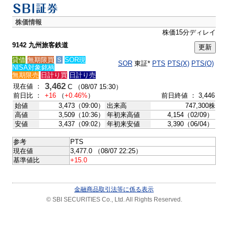
株価情報
株価15分ディレイ
9142 九州旅客鉄道
貸借
無期限買
Ｓ
SOR現
SOR
東証*
PTS
PTS(X)
PTS(O)
NISA対象銘柄
無期限売
日計り買
日計り売
3,462
現在値 ：
C （08/07 15:30）
前日比 ：
+16
（
+0.46%
）
前日終値 ： 3,446
始値
3,473（09:00）
出来高
747,300株
高値
3,509（10:36）
年初来高値
4,154（02/09）
安値
3,437（09:02）
年初来安値
3,390（06/04）
参考
PTS
現在値
3,477.0 （08/07 22:25）
基準値比
+15.0
金融商品取引法等に係る表示
© SBI SECURITIES Co., Ltd. All Rights Reserved.