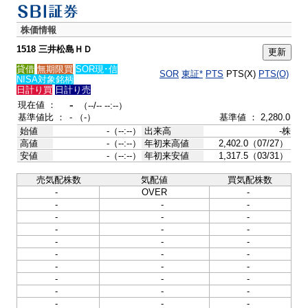
株価情報
1518 三井松島ＨＤ
貸借
無期限買
SOR現･信
SOR
東証*
PTS
PTS(X)
PTS(O)
NISA対象銘柄
日計り買
日計り売
-
現在値 ：
（--/-- --:--）
基準値比 ：
- （-）
基準値 ： 2,280.0
始値
-（--:--）
出来高
-株
高値
-（--:--）
年初来高値
2,402.0（07/27）
安値
-（--:--）
年初来安値
1,317.5（03/31）
売気配株数
気配値
買気配株数
-
OVER
-
-
-
-
-
-
-
-
-
-
-
-
-
-
-
-
-
-
-
-
-
-
-
-
-
-
-
-