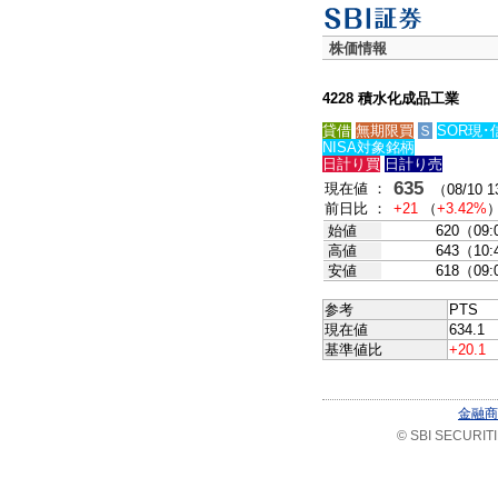
株価情報
4228 積水化成品工業
貸借
無期限買
Ｓ
SOR現･
NISA対象銘柄
日計り買
日計り売
635
現在値 ：
（08/10 1
前日比 ：
+21
（
+3.42%
始値
620（09:
高値
643（10:
安値
618（09:
参考
PTS
現在値
634.1 
基準値比
+20.1
金融商
© SBI SECURITIES