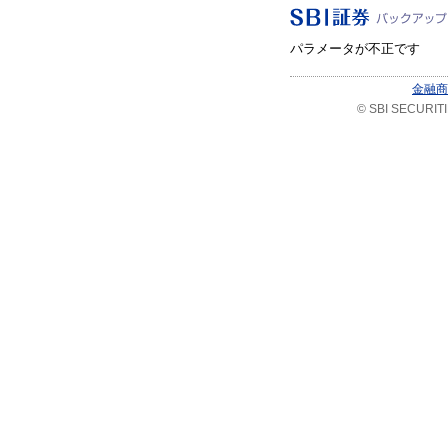
パラメータが不正です
金融商
© SBI SECURITIES