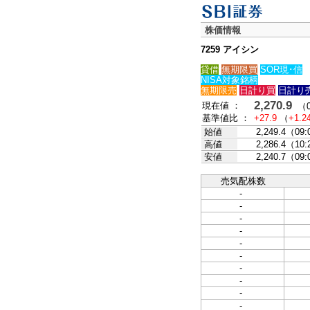
株価情報
7259 アイシン
貸借
無期限買
SOR現･信
NISA対象銘柄
無期限売
日計り買
日計り
2,270.9
現在値 ：
（08
基準値比 ：
+27.9
（
+1.2
始値
2,249.4（09
高値
2,286.4（10
安値
2,240.7（09
売気配株数
-
-
-
-
-
-
-
-
-
-