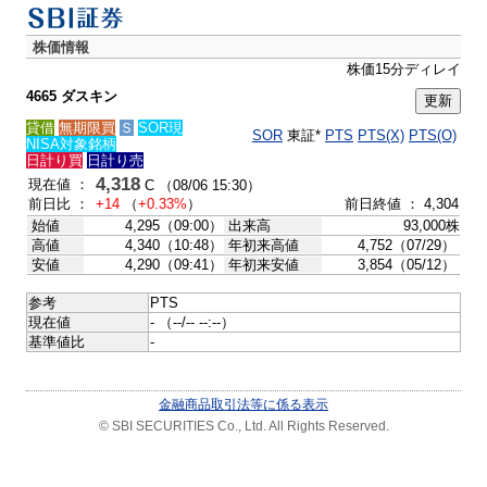
株価情報
株価15分ディレイ
4665 ダスキン
貸借
無期限買
Ｓ
SOR現
SOR
東証*
PTS
PTS(X)
PTS(O)
NISA対象銘柄
日計り買
日計り売
4,318
現在値 ：
C （08/06 15:30）
前日比 ：
+14
（
+0.33%
）
前日終値 ： 4,304
始値
4,295（09:00）
出来高
93,000株
高値
4,340（10:48）
年初来高値
4,752（07/29）
安値
4,290（09:41）
年初来安値
3,854（05/12）
参考
PTS
現在値
- （--/-- --:--）
基準値比
-
金融商品取引法等に係る表示
© SBI SECURITIES Co., Ltd. All Rights Reserved.