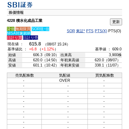
株価情報
4228 積水化成品工業
貸借
無期限買
SOR現･信
SOR
東証*
PTS
PTS(X)
PTS(O)
NISA対象銘柄
日計り買
日計り売
615.8
現在値 ：
（08/07 15:24）
基準値比 ：
+6.8
（
+1.12%
）
基準値 ： 609.0
始値
606.3（09:10）
出来高
3,900株
高値
620.0（14:50）
年初来高値
620.0（08/07）
安値
601.1（10:42）
年初来安値
338.1（11/07）
売気配株数
気配値
買気配株数
-
OVER
-
-
-
-
-
-
-
-
-
-
-
-
-
-
-
-
-
-
-
-
-
-
-
-
-
-
-
-