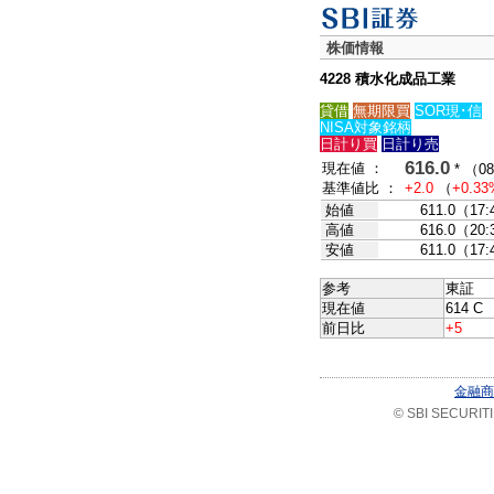
株価情報
4228 積水化成品工業
貸借
無期限買
SOR現･信
NISA対象銘柄
日計り買
日計り売
616.0
現在値 ：
* （08
基準値比 ：
+2.0
（
+0.33
始値
611.0（17
高値
616.0（20
安値
611.0（17
参考
東証
現在値
614 C 
前日比
+5
金融商
© SBI SECURITIES