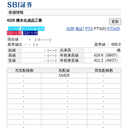
株価情報
4228 積水化成品工業
SOR現
NISA対象銘柄
SOR
東証*
PTS
PTS(X)
PTS(O)
日計り買
日計り売
-
現在値 ：
（--/-- --:--）
基準値比 ：
- （-）
基準値 ： 609.0
始値
-（--:--）
出来高
-株
高値
-（--:--）
年初来高値
619.8（08/07）
安値
-（--:--）
年初来安値
411.2（04/27）
売気配株数
気配値
買気配株数
-
OVER
-
-
-
-
-
-
-
-
-
-
-
-
-
-
-
-
-
-
-
-
-
-
-
-
-
-
-
-
-
-
-