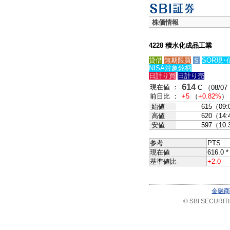
株価情報
4228 積水化成品工業
貸借
無期限買
Ｓ
SOR現･
NISA対象銘柄
日計り買
日計り売
614
現在値 ：
C （08/07 
前日比 ：
+5
（
+0.82%
）
始値
615（09:
高値
620（14:
安値
597（10:
参考
PTS
現在値
616.0 
基準値比
+2.0
金融商
© SBI SECURITIES