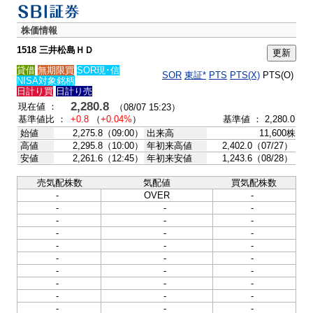
株価情報
1518 三井松島ＨＤ
貸借
無期限買
SOR現･信
SOR
東証*
PTS
PTS(X)
PTS(O)
NISA対象銘柄
日計り買
日計り売
2,280.8
現在値 ：
（08/07 15:23）
基準値比 ：
+0.8
（
+0.04%
）
基準値 ： 2,280.0
始値
2,275.8（09:00）
出来高
11,600株
高値
2,295.8（10:00）
年初来高値
2,402.0（07/27）
安値
2,261.6（12:45）
年初来安値
1,243.6（08/28）
売気配株数
気配値
買気配株数
-
OVER
-
-
-
-
-
-
-
-
-
-
-
-
-
-
-
-
-
-
-
-
-
-
-
-
-
-
-
-