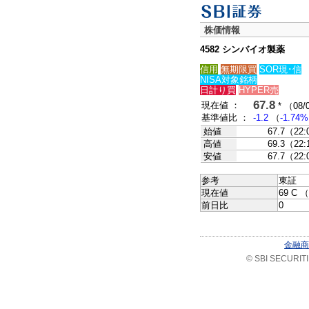
株価情報
4582 シンバイオ製薬
信用
無期限買
SOR現･信
NISA対象銘柄
日計り買
HYPER売
67.8
現在値 ：
* （08/
基準値比 ：
-1.2
（
-1.74%
始値
67.7（22
高値
69.3（22
安値
67.7（22
参考
東証
現在値
69 C （
前日比
0
金融商
© SBI SECURITIES