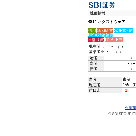
株価情報
4814 ネクストウェア
信用
無期限買
SOR現･信
NISA対象銘柄
日計り買
HYPER売
-
現在値 ：
（--/-- --:--
基準値比 ：
- （-）
始値
-（--
高値
-（--
安値
-（--
参考
東証
現在値
155 （0
前日比
+1
金融商
© SBI SECURITIES