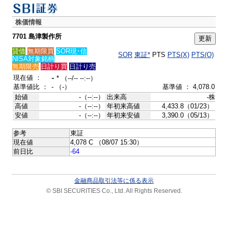
株価情報
7701 島津製作所
貸借
無期限買
SOR現･信
SOR
東証*
PTS
PTS(X)
PTS(O)
NISA対象銘柄
無期限売
日計り買
日計り売
-
現在値 ：
* （--/-- --:--）
基準値比 ：
- （-）
基準値 ： 4,078.0
始値
-（--:--）
出来高
-株
高値
-（--:--）
年初来高値
4,433.8（01/23）
安値
-（--:--）
年初来安値
3,390.0（05/13）
参考
東証
現在値
4,078 C （08/07 15:30）
前日比
-64
金融商品取引法等に係る表示
© SBI SECURITIES Co., Ltd. All Rights Reserved.