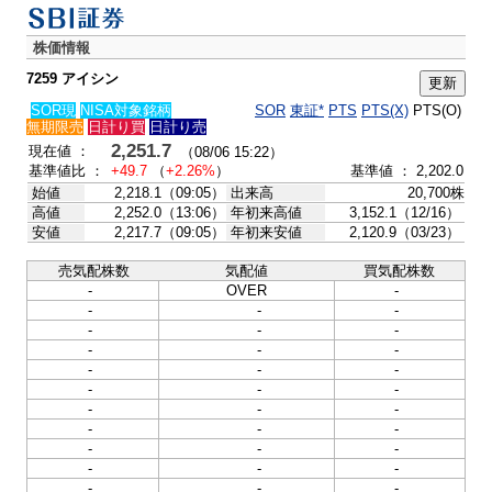
株価情報
7259 アイシン
SOR現
NISA対象銘柄
SOR
東証*
PTS
PTS(X)
PTS(O)
無期限売
日計り買
日計り売
2,251.7
現在値 ：
（08/06 15:22）
基準値比 ：
+49.7
（
+2.26%
）
基準値 ： 2,202.0
始値
2,218.1（09:05）
出来高
20,700株
高値
2,252.0（13:06）
年初来高値
3,152.1（12/16）
安値
2,217.7（09:05）
年初来安値
2,120.9（03/23）
売気配株数
気配値
買気配株数
-
OVER
-
-
-
-
-
-
-
-
-
-
-
-
-
-
-
-
-
-
-
-
-
-
-
-
-
-
-
-
-
-
-